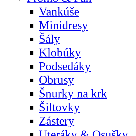
Vankúše
Minidresy
Šály
Klobúky
Podsedáky
Obrusy
Šnurky na krk
Šiltovky
Zástery
Uteráky & Osušky