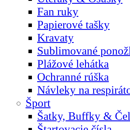
Fan ruky
Papierové tašky
Kravaty
Sublimované ponož
Plážové lehátka
Ochranné rúška
Návleky na respirát
Šport
Šatky, Buffky & Če
Štartovacie čísla