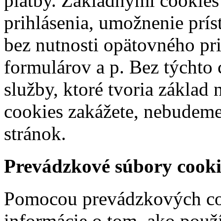
platby. Základnými cookies
prihlásenia, umožnenie prí
bez nutnosti opätovného pr
formulárov a p. Bez týcht
služby, ktoré tvoria základ 
cookies zakážete, nebudem
stránok.
Prevádzkové súbory cooki
Pomocou prevádzkových coo
informácie o tom, ako použí